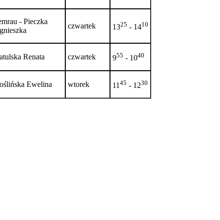
emrau - Pieczka
25
10
czwartek
13
- 14
gnieszka
55
40
atulska Renata
czwartek
9
- 10
45
30
oślińska Ewelina
wtorek
11
- 12