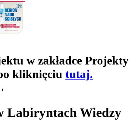
jektu w zakładce Projekty
po kliknięciu
tutaj.
'
 w Labiryntach Wiedzy