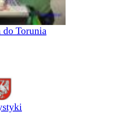
 do Torunia
ystyki