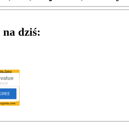
na dziś:
da Żalno
pogoda.com