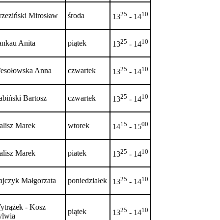
25
10
rzeziński Mirosław
środa
13
- 14
25
10
ankau Anita
piątek
13
- 14
25
10
esołowska Anna
czwartek
13
- 14
25
10
abiński Bartosz
czwartek
13
- 14
15
00
alisz Marek
wtorek
14
- 15
25
10
alisz Marek
piatek
13
- 14
25
10
ajczyk Małgorzata
poniedziałek
13
- 14
ytrążek - Kosz
25
10
piątek
13
- 14
ylwia