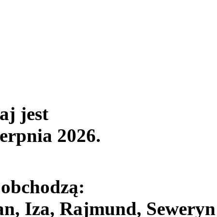
aj jest
ierpnia 2026
.
 obchodzą:
an, Iza, Rajmund, Seweryn