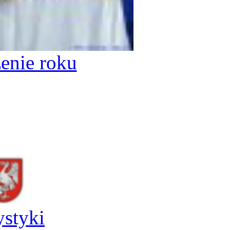
enie roku
ystyki