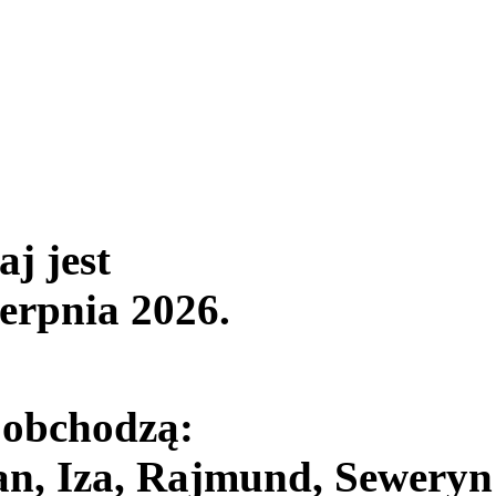
aj jest
ierpnia 2026
.
 obchodzą:
an, Iza, Rajmund, Seweryn