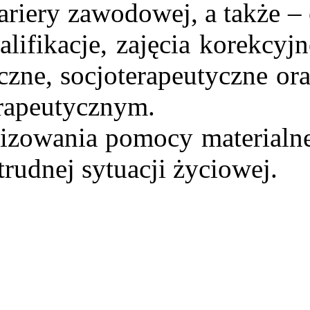
ariery zawodowej, a także –
lifikacje, zajęcia korekcyj
zne, socjoterapeutyczne or
erapeutycznym.
izowania pomocy materialn
rudnej sytuacji życiowej.