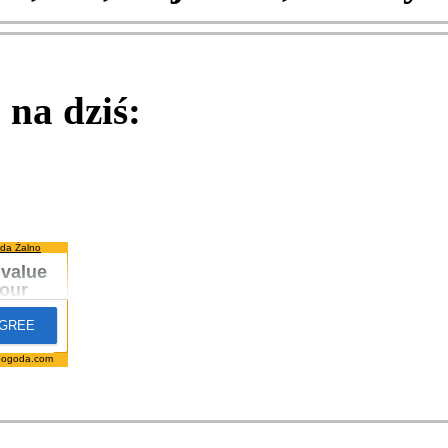
na dziś:
da Żalno
pogoda.com