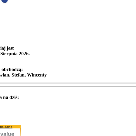
iaj jest
Sierpnia 2026
.
y obchodzą:
wian, Stefan, Wincenty
 na dziś:
da Żalno