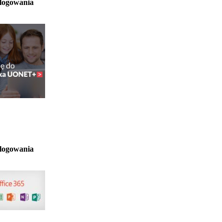
 logowania
 logowania