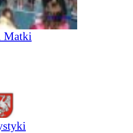
 Matki
ystyki