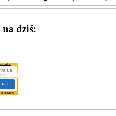
na dziś:
da Żalno
pogoda.com