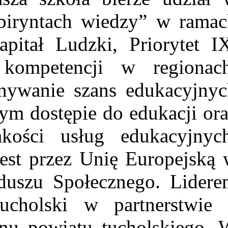
biryntach wiedzy” w ramac
itał Ludzki, Priorytet IX
kompetencji w regionach
nywanie szans edukacyjnyc
ym dostępie do edukacji or
kości usług edukacyjnych
est przez Unię Europejską
duszu Społecznego. Lidere
ucholski w partnerstwie 
nu powiatu tucholskiego. 