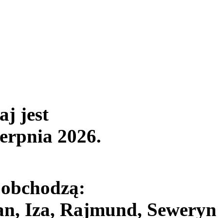
aj jest
ierpnia 2026
.
 obchodzą:
an, Iza, Rajmund, Seweryn