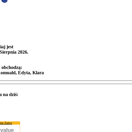
iaj jest
 Sierpnia 2026
.
y obchodzą:
omuald, Edyta, Klara
 na dziś:
da Żalno