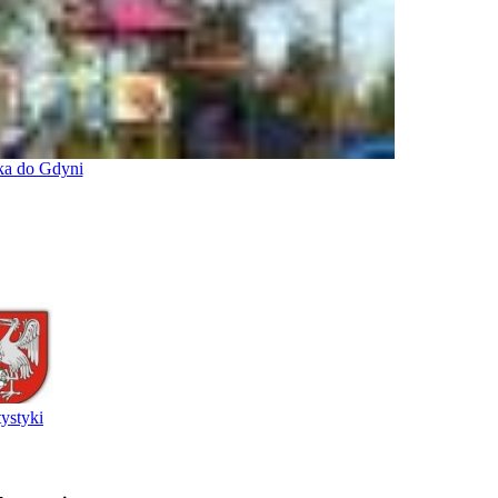
ka do Gdyni
tystyki