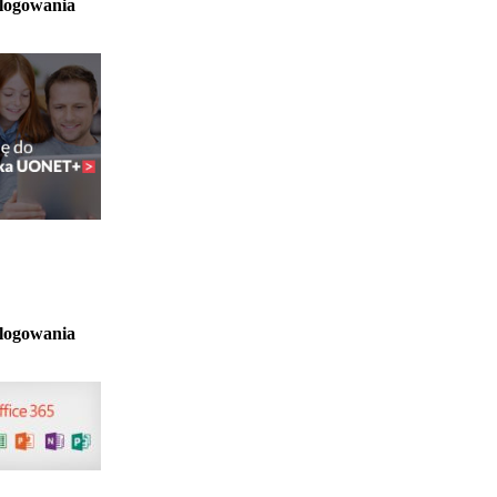
 logowania
 logowania