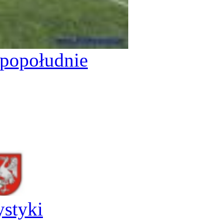
popołudnie
ystyki