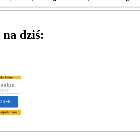
na dziś:
da Żalno
pogoda.com