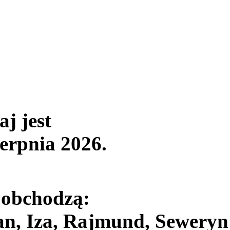
aj jest
ierpnia 2026
.
 obchodzą:
an, Iza, Rajmund, Seweryn