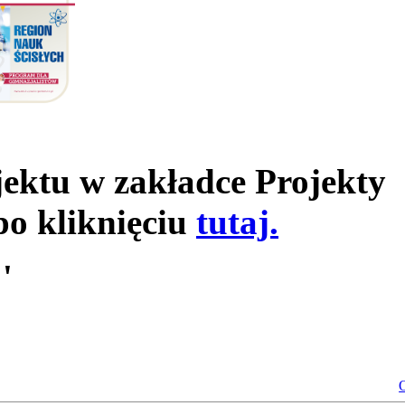
jektu w zakładce Projekty
po kliknięciu
tutaj.
'
O