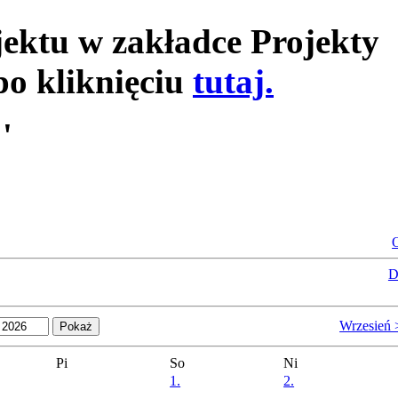
jektu w zakładce Projekty
po kliknięciu
tutaj.
'
O
D
Wrzesień 
Pi
So
Ni
1.
2.