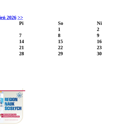
ień 2026
>>
Pi
So
Ni
1
2
7
8
9
14
15
16
21
22
23
28
29
30