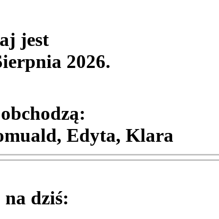
aj jest
Sierpnia 2026
.
 obchodzą:
muald, Edyta, Klara
na dziś: