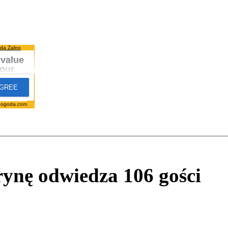
da Żalno
pogoda.com
trynę odwiedza
106
gości