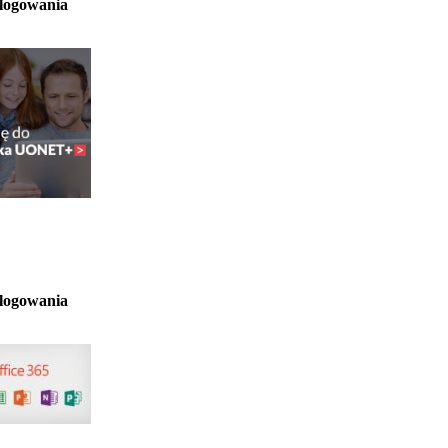
 logowania
 logowania