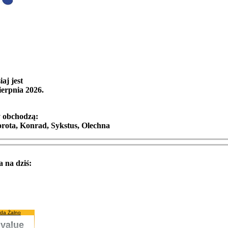
iaj jest
ierpnia 2026
.
y obchodzą:
orota, Konrad, Sykstus, Olechna
 na dziś:
da Żalno