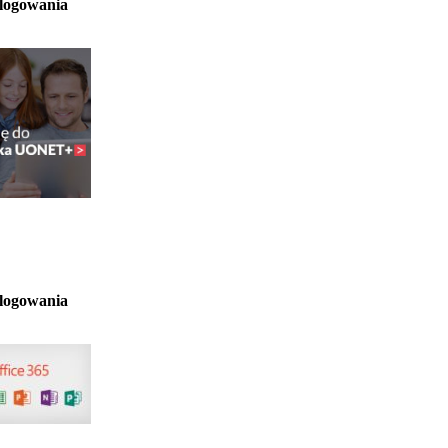
 logowania
 logowania