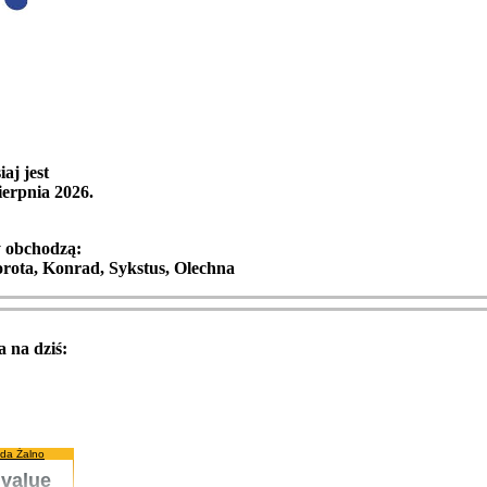
iaj jest
ierpnia 2026
.
y obchodzą:
orota, Konrad, Sykstus, Olechna
 na dziś:
da Żalno