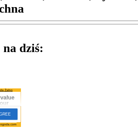
chna
na dziś:
da Żalno
pogoda.com