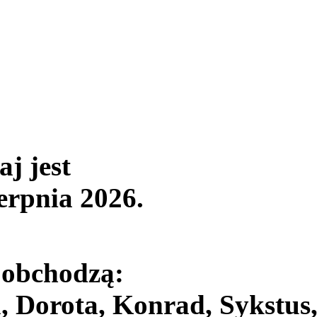
aj jest
ierpnia 2026
.
 obchodzą:
, Dorota, Konrad, Sykstus