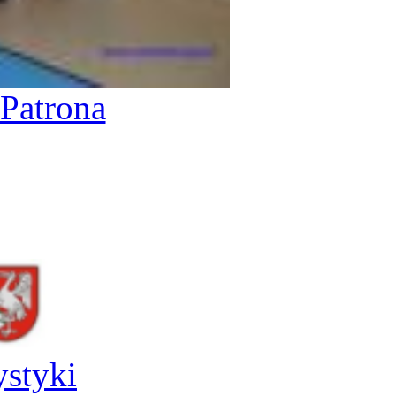
Patrona
ystyki