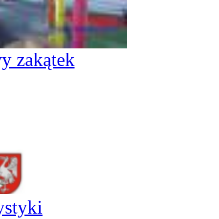
y zakątek
ystyki