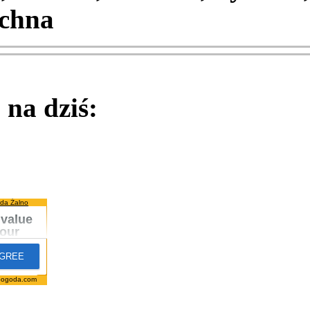
chna
na dziś:
da Żalno
pogoda.com