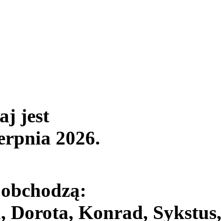
aj jest
ierpnia 2026
.
 obchodzą:
, Dorota, Konrad, Sykstus