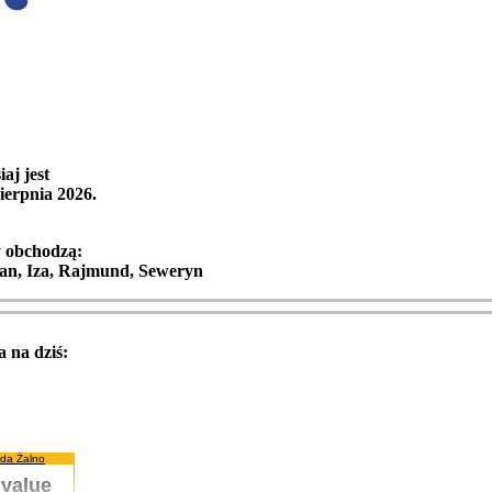
iaj jest
ierpnia 2026
.
y obchodzą:
ian, Iza, Rajmund, Seweryn
 na dziś:
da Żalno