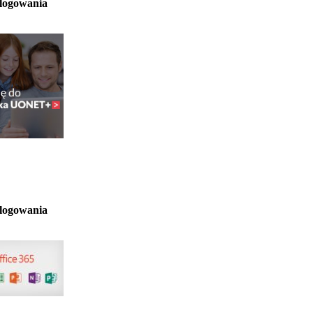
 logowania
 logowania