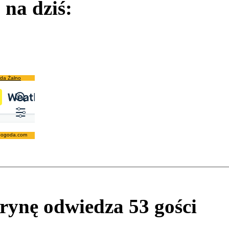
na dziś:
da Żalno
pogoda.com
itrynę odwiedza
53
gości