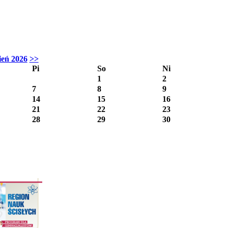
ień 2026
>>
Pi
So
Ni
1
2
7
8
9
14
15
16
21
22
23
28
29
30