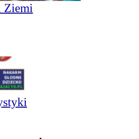
 Ziemi
ystyki