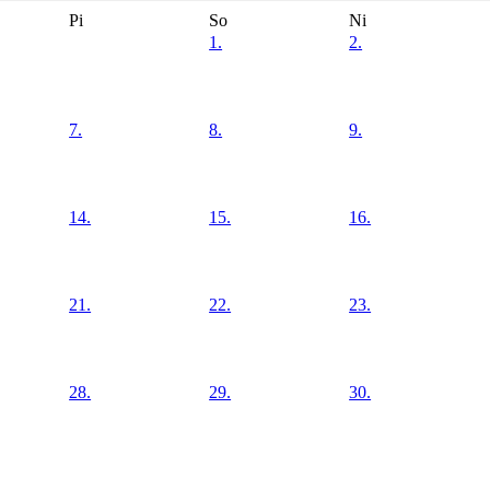
Pi
So
Ni
1.
2.
7.
8.
9.
14.
15.
16.
21.
22.
23.
28.
29.
30.