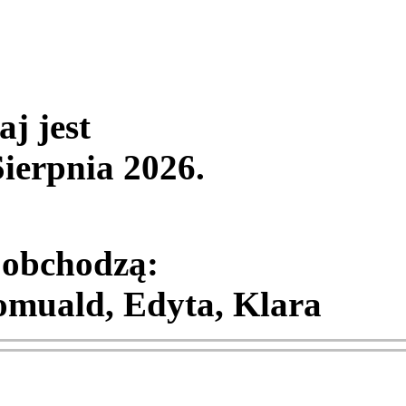
aj jest
Sierpnia 2026
.
 obchodzą:
muald, Edyta, Klara