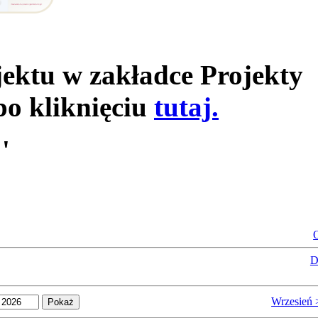
jektu w zakładce Projekty
po kliknięciu
tutaj.
'
O
D
Wrzesień 