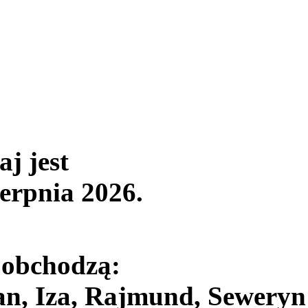
aj jest
ierpnia 2026
.
 obchodzą:
an, Iza, Rajmund, Seweryn