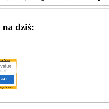
na dziś:
da Żalno
pogoda.com