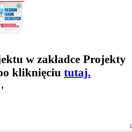
jektu w zakładce Projekty
po kliknięciu
tutaj.
'
O