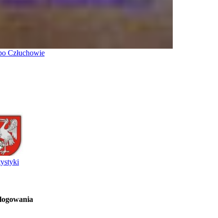
po Człuchowie
tystyki
 logowania