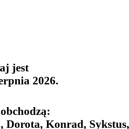
aj jest
ierpnia 2026
.
 obchodzą:
, Dorota, Konrad, Sykstus