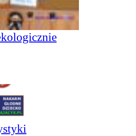
kologicznie
ystyki