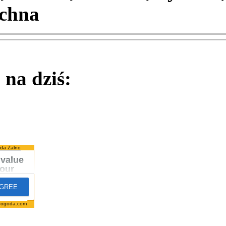
chna
na dziś:
da Żalno
pogoda.com