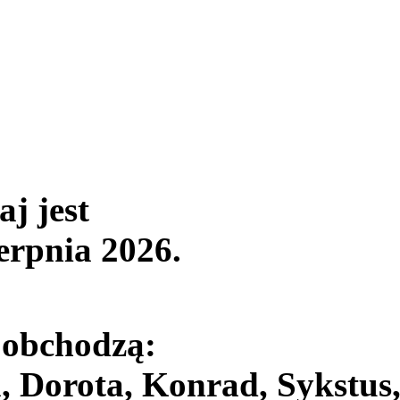
aj jest
ierpnia 2026
.
 obchodzą:
, Dorota, Konrad, Sykstus