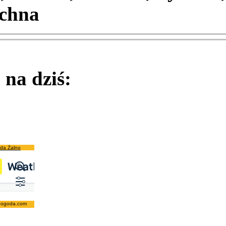
chna
na dziś:
da Żalno
pogoda.com