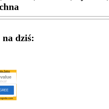
chna
na dziś:
da Żalno
pogoda.com