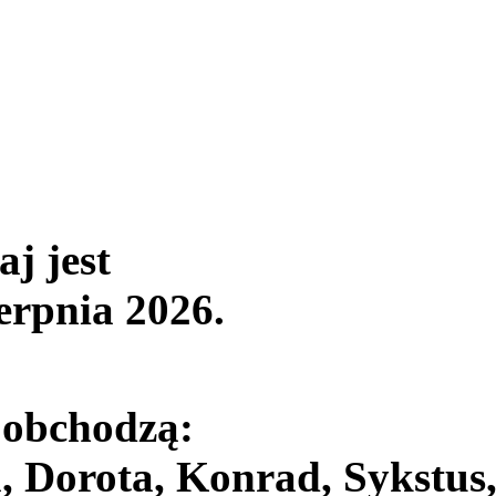
aj jest
ierpnia 2026
.
 obchodzą:
, Dorota, Konrad, Sykstus