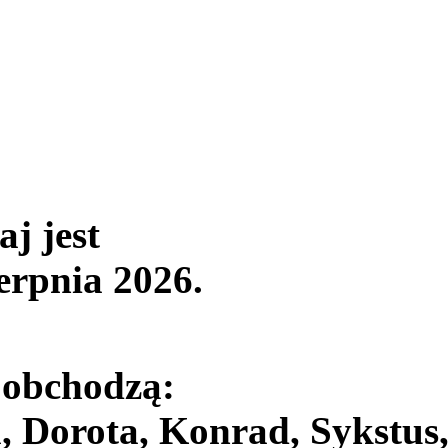
aj jest
ierpnia 2026
.
 obchodzą:
, Dorota, Konrad, Sykstus