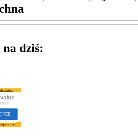
chna
na dziś:
da Żalno
pogoda.com