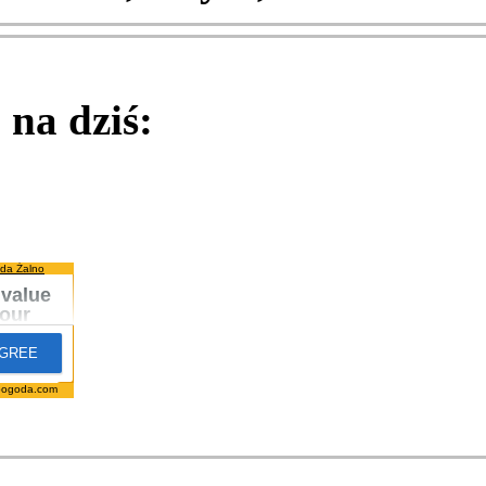
na dziś:
da Żalno
pogoda.com