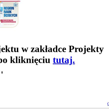
jektu w zakładce Projekty
po kliknięciu
tutaj.
'
O