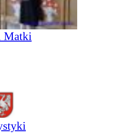
 Matki
ystyki