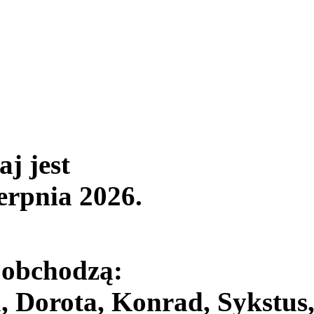
aj jest
ierpnia 2026
.
 obchodzą:
, Dorota, Konrad, Sykstus