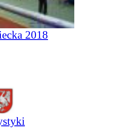
iecka 2018
ystyki