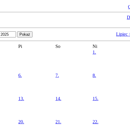
O
D
Lipiec
Pi
So
Ni
1.
6.
7.
8.
13.
14.
15.
20.
21.
22.