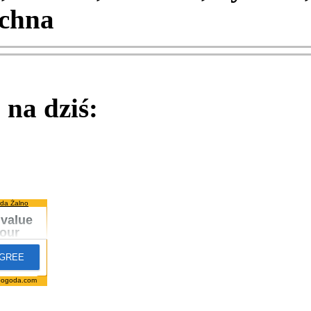
chna
na dziś:
da Żalno
pogoda.com