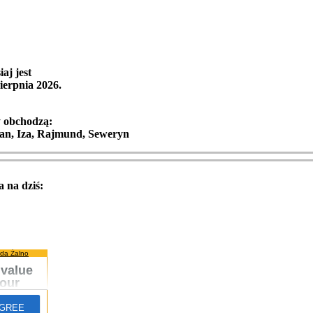
iaj jest
ierpnia 2026
.
y obchodzą:
ian, Iza, Rajmund, Seweryn
 na dziś:
da Żalno